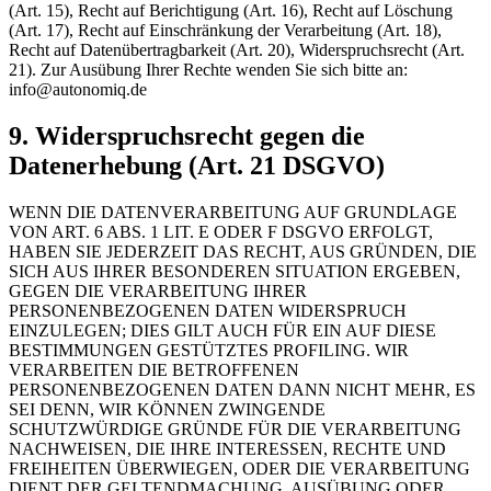
(Art. 15), Recht auf Berichtigung (Art. 16), Recht auf Löschung
(Art. 17), Recht auf Einschränkung der Verarbeitung (Art. 18),
Recht auf Datenübertragbarkeit (Art. 20), Widerspruchsrecht (Art.
21). Zur Ausübung Ihrer Rechte wenden Sie sich bitte an:
info@autonomiq.de
9. Widerspruchsrecht gegen die
Datenerhebung (Art. 21 DSGVO)
WENN DIE DATENVERARBEITUNG AUF GRUNDLAGE
VON ART. 6 ABS. 1 LIT. E ODER F DSGVO ERFOLGT,
HABEN SIE JEDERZEIT DAS RECHT, AUS GRÜNDEN, DIE
SICH AUS IHRER BESONDEREN SITUATION ERGEBEN,
GEGEN DIE VERARBEITUNG IHRER
PERSONENBEZOGENEN DATEN WIDERSPRUCH
EINZULEGEN; DIES GILT AUCH FÜR EIN AUF DIESE
BESTIMMUNGEN GESTÜTZTES PROFILING. WIR
VERARBEITEN DIE BETROFFENEN
PERSONENBEZOGENEN DATEN DANN NICHT MEHR, ES
SEI DENN, WIR KÖNNEN ZWINGENDE
SCHUTZWÜRDIGE GRÜNDE FÜR DIE VERARBEITUNG
NACHWEISEN, DIE IHRE INTERESSEN, RECHTE UND
FREIHEITEN ÜBERWIEGEN, ODER DIE VERARBEITUNG
DIENT DER GELTENDMACHUNG, AUSÜBUNG ODER